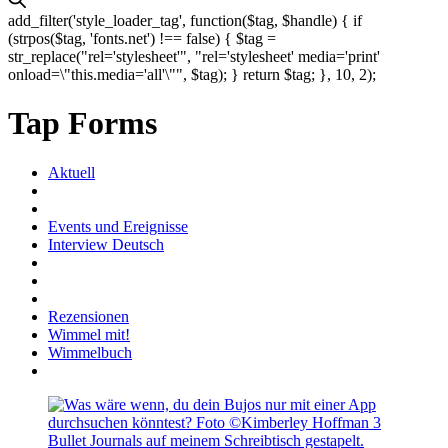
add_filter('style_loader_tag', function($tag, $handle) { if
(strpos($tag, 'fonts.net') !== false) { $tag =
str_replace("rel='stylesheet'", "rel='stylesheet' media='print'
onload=\"this.media='all'\"", $tag); } return $tag; }, 10, 2);
Tap Forms
Aktuell
Events und Ereignisse
Interview Deutsch
Rezensionen
Wimmel mit!
Wimmelbuch