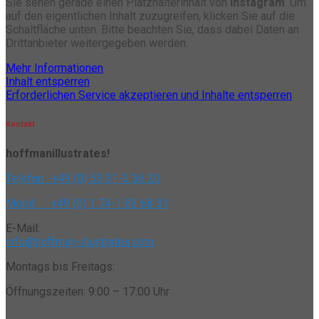
Sie sehen gerade einen Platzhalterinhalt von
Instagram
. Um
auf den eigentlichen Inhalt zuzugreifen, klicken Sie auf die
Schaltfläche unten. Bitte beachten Sie, dass dabei Daten an
Drittanbieter weitergegeben werden.
Mehr Informationen
Inhalt entsperren
Erforderlichen Service akzeptieren und Inhalte entsperren
Kontakt
hoffmanillustrates!
Telefon : +49 (0) 53 31-3 36 20
Mobil: +49 (0) 1 74-1 83 68 31
E-Mail:
info@hoffman-illustrates.com
Montags bis Freitags:
Öffnungszeiten: 9:00 – 17:00 Uhr