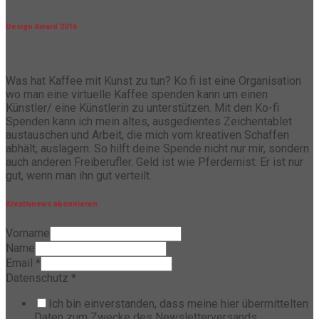
Design Award 2016
Was hat Kaffee mit Kunst zu tun? Ko.fi ist eine Organisation
wo man eine virtuelle Kaffee spenden kann um einen
Künstler/ eine Künstlerin zu unterstützen. Mit den Ko-fi
Spenden kann ich mein altes, ausgedientes Zeichentablet
austauschen und Arbeit, die mich vom kreativen Schaffen
abhält, auslagern. So hilft deine Spende nicht nur mir, sondern
auch anderen Freiberufler. Geld ist wie Pferdemist: Er ist nur
gut, wenn man ihn gut verteilt.
Kreativnews abonnieren
Vorname
Name
Email
*
Datenschutz
*
Ich bin einverstanden, dass meine hier übermittelten
Daten zum Zwecke des Newsletterversands