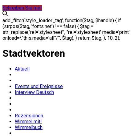
Schreiben Sie mir!
add_filter('style_loader_tag', function($tag, $handle) { if
(strpos($tag, 'fonts.net') !== false) { $tag =
str_replace("rel='stylesheet'", "rel='stylesheet' media='print'
onload=\"this.media='all'\"", $tag); } return $tag; }, 10, 2);
Stadtvektoren
Aktuell
Events und Ereignisse
Interview Deutsch
Rezensionen
Wimmel mit!
Wimmelbuch